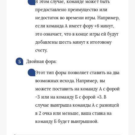
В этом случае, команде может быть
предоставлено преимущество или
недостаток во времени игры. Например,
если команда А имеет фору +6 минут,
это означает, что в конце игры ей будут
добавлены шесть минут к итоговому
счету.
Двойная фора:
Этот тип форы позволяет ставить на два
возможных исхода. Например, вы
можете поставить на команду А с форой
-3 или на команду Б с форой +3. В
случае выигрыша команды А с разницей
в 2 очка или меньше, ваша ставка на
команду Б будет выигрышной.