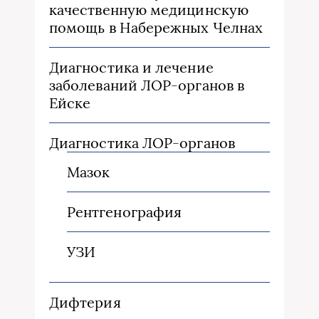
качественную медицинскую
помощь в Набережных Челнах
Диагностика и лечение
заболеваний ЛОР-органов в
Ейске
Диагностика ЛОР-органов
Мазок
Рентгенография
УЗИ
Дифтерия