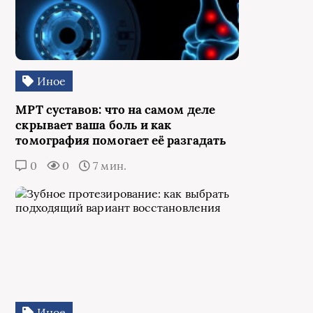
Иное
МРТ суставов: что на самом деле
скрывает ваша боль и как
томография помогает её разгадать
0
0
7 мин.
Иное