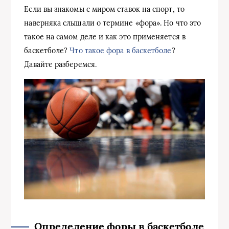
Если вы знакомы с миром ставок на спорт, то
наверняка слышали о термине «фора». Но что это
такое на самом деле и как это применяется в
баскетболе?
Что такое фора в баскетболе
?
Давайте разберемся.
Определение форы в баскетболе