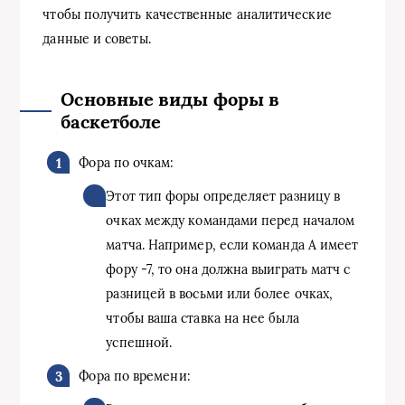
чтобы получить качественные аналитические
данные и советы.
Основные виды форы в
баскетболе
Фора по очкам:
Этот тип форы определяет разницу в
очках между командами перед началом
матча. Например, если команда А имеет
фору -7, то она должна выиграть матч с
разницей в восьми или более очках,
чтобы ваша ставка на нее была
успешной.
Фора по времени: