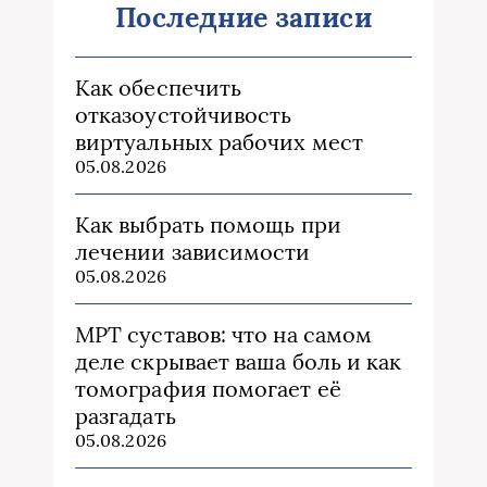
Последние записи
Как обеспечить
отказоустойчивость
виртуальных рабочих мест
05.08.2026
Как выбрать помощь при
лечении зависимости
05.08.2026
МРТ суставов: что на самом
деле скрывает ваша боль и как
томография помогает её
разгадать
05.08.2026