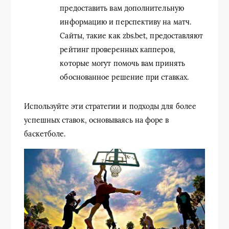
предоставить вам дополнительную
информацию и перспективу на матч.
Сайты, такие как zbs.bet, предоставляют
рейтинг проверенных капперов,
которые могут помочь вам принять
обоснованное решение при ставках.
Используйте эти стратегии и подходы для более
успешных ставок, основываясь на форе в
баскетболе.