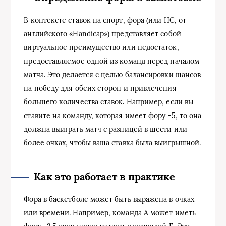
В контексте ставок на спорт, фора (или HC, от
английского «Handicap») представляет собой
виртуальное преимущество или недостаток,
предоставляемое одной из команд перед началом
матча. Это делается с целью балансировки шансов
на победу для обеих сторон и привлечения
большего количества ставок. Например, если вы
ставите на команду, которая имеет фору -5, то она
должна выиграть матч с разницей в шести или
более очках, чтобы ваша ставка была выигрышной.
Как это работает в практике
Фора в баскетболе может быть выражена в очках
или времени. Например, команда А может иметь