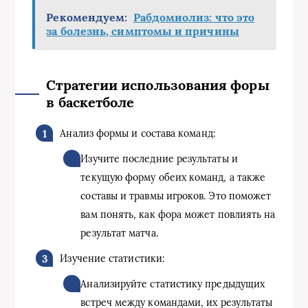
Рекомендуем:
Рабдомиолиз: что это
за болезнь, симптомы и причины
Стратегии использования форы
в баскетболе
Анализ формы и состава команд:
Изучите последние результаты и
текущую форму обеих команд, а также
составы и травмы игроков. Это поможет
вам понять, как фора может повлиять на
результат матча.
Изучение статистики:
Анализируйте статистику предыдущих
встреч между командами, их результаты