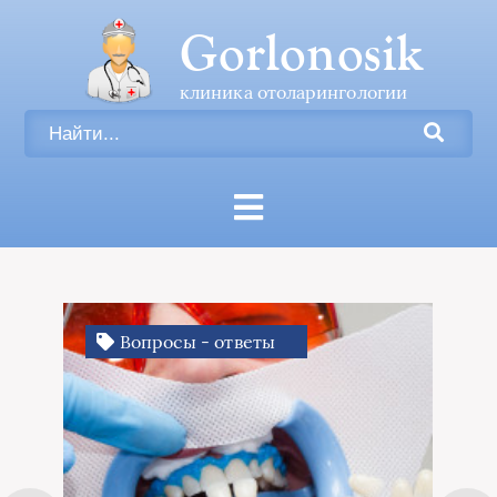
Gorlonosik
клиника отоларингологии
Иное