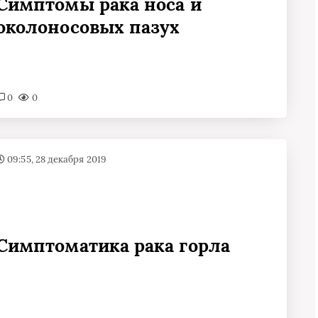
Симптомы рака носа и
околоносовых пазух
0
0
09:55, 28 декабря 2019
Симптоматика рака горла