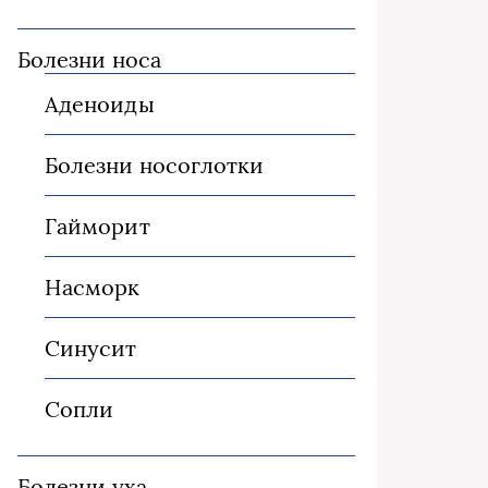
Болезни носа
Аденоиды
Болезни носоглотки
Гайморит
Насморк
Синусит
Сопли
Болезни уха