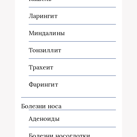
Ларингит
Миндалины
Тонзиллит
Трахеит
Фарингит
Болезни носа
Аденоиды
Болезни носоглотки