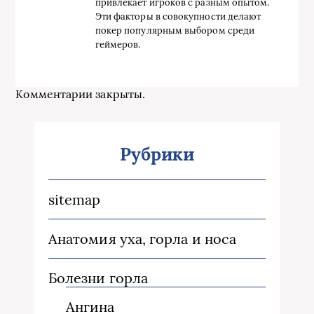
привлекает игроков с разным опытом.
Эти факторы в совокупности делают
покер популярным выбором среди
геймеров.
Комментарии закрыты.
Рубрики
sitemap
Анатомия уха, горла и носа
Болезни горла
Ангина