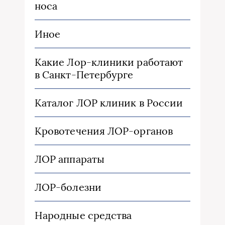
носа
Иное
Какие Лор-клиники работают
в Санкт-Петербурге
Каталог ЛОР клиник в России
Кровотечения ЛОР-органов
ЛОР аппараты
ЛОР-болезни
Народные средства