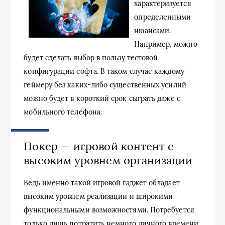
характеризуется
определенными
нюансами.
Например, можно
будет сделать выбор в пользу тестовой
конфигурации софта. В таком случае каждому
геймеру без каких-либо существенных усилий
можно будет в короткий срок сыграть даже с
мобильного телефона.
Покер — игровой контент с
высоким уровнем организации
Ведь именно такой игровой гаджет обладает
высоким уровнем реализации и широкими
функциональными возможностями. Потребуется
только лишь потратить немного личного времени