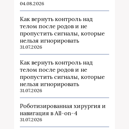
04.08.2026
Как вернуть контроль над
телом после родов и не
пропустить сигналы, которые
нельзя игнорировать
31.07.2026
Как вернуть контроль над
телом после родов и не
пропустить сигналы, которые
нельзя игнорировать
31.07.2026
Роботизированная хирургия и
навигация в All-on-4
31.07.2026