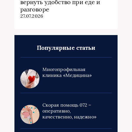
вернуть удобство при еде и
разговоре
27.07.2026
Популярные статьи
Многопрофильная
клиника «Медицина»
Скорая помощь 072 –
оперативно,
качественно, надежно»