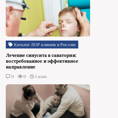
Каталог ЛОР клиник в России
Лечение синусита в санатории:
востребованное и эффективное
направление
0
0
1 мин.