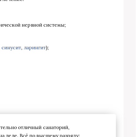
рической нервной системы;
,
синусит
,
ларингит
);
ительно отличный санаторий,
а деле. Всё по высшему разряду: