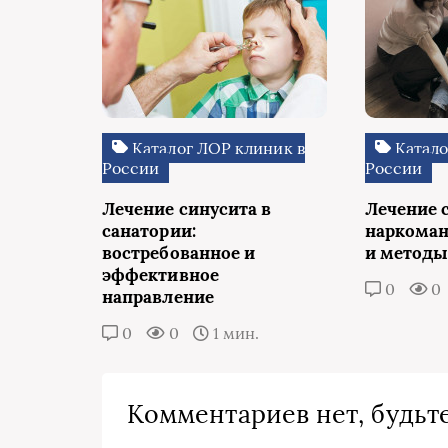
Каталог ЛОР клиник в
Катало
России
России
Лечение синусита в
Лечение 
санатории:
наркоман
востребованное и
и методы
эффективное
0
0
направление
0
0
1 мин.
Комментариев нет, будьте