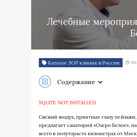
Лечебные мероприя
Б
Каталог ЛОР клиник в России
00:
Содержание
SQLITE NOT INSTALLED
Свежий воздух, приятные глазу пейзажи, 
предлагает санаторий «Озеро Белое», н
всего в полутораста километрах от Мос