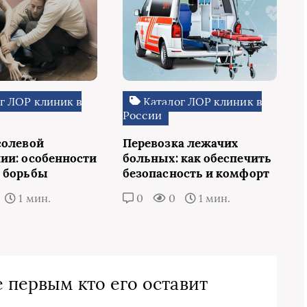
г ЛОР клиник в
Каталог ЛОР клиник в
России
солевой
Перевозка лежачих
ии: особенности
больных: как обеспечить
 борьбы
безопасность и комфорт
1 мин.
0
0
1 мин.
 первым кто его оставит