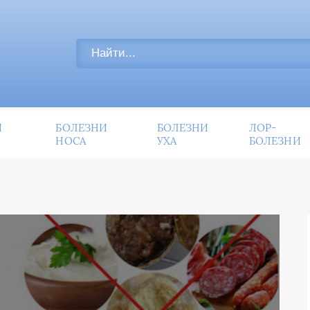
И
БОЛЕЗНИ
БОЛЕЗНИ
ЛОР-
НОСА
УХА
БОЛЕЗНИ