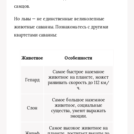
самцов.
Но львы — не единственные великолепные
животные саванны. Познакомьтесь с другими
квартетами саванны:
Животное
Особенности
Самое быстрое наземное
животное на планете, может
Гепард
развивать скорость до 112 км/
ч.
Самое большое наземное
животное, социальные
Слон
существа, умеют выражать
эмоции.
Самое высокое животное на
Жираф
планете, достигает высоты до