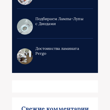
Подбираем Лампы-Лупы
с Диодами
Достоинства ламината
Pergo
Свежие комментарии