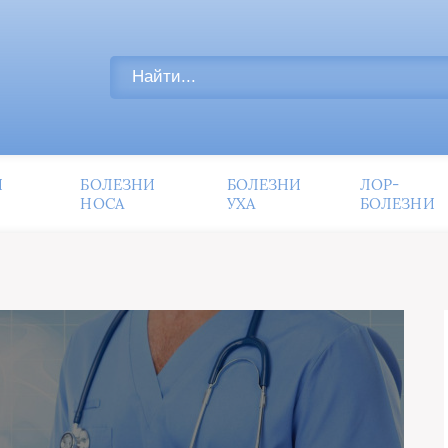
И
БОЛЕЗНИ
БОЛЕЗНИ
ЛОР-
НОСА
УХА
БОЛЕЗНИ