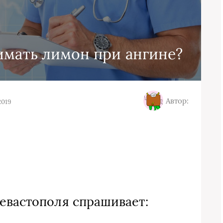
имать лимон при ангине?
Автор:
2019
евастополя спрашивает: