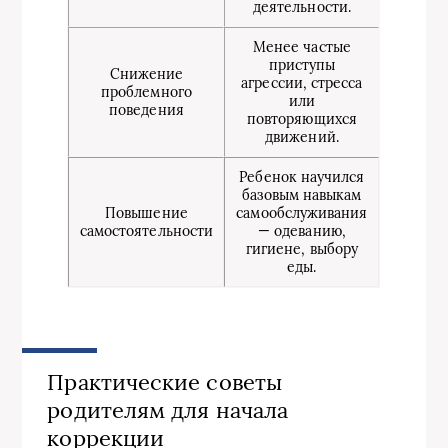
деятельности.
Менее частые
приступы
Снижение
агрессии, стресса
проблемного
или
поведения
повторяющихся
движений.
Ребенок научился
базовым навыкам
Повышение
самообслуживания
самостоятельности
— одеванию,
гигиене, выбору
еды.
Практические советы
родителям для начала
коррекции