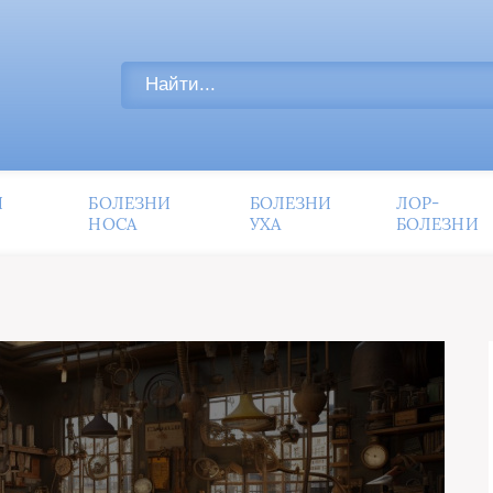
И
БОЛЕЗНИ
БОЛЕЗНИ
ЛОР-
НОСА
УХА
БОЛЕЗНИ