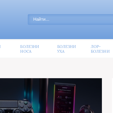
И
БОЛЕЗНИ
БОЛЕЗНИ
ЛОР-
НОСА
УХА
БОЛЕЗНИ