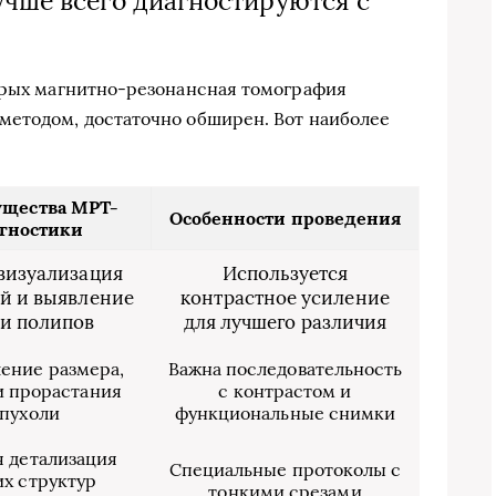
чше всего диагностируются с
торых магнитно-резонансная томография
методом, достаточно обширен. Вот наиболее
щества МРТ-
Особенности проведения
гностики
визуализация
Используется
й и выявление
контрастное усиление
 и полипов
для лучшего различия
ение размера,
Важна последовательность
и прорастания
с контрастом и
пухоли
функциональные снимки
 детализация
Специальные протоколы с
их структур
тонкими срезами