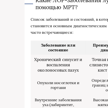
Какие ЛОР-заболевания лу
помощью МРТ?
Список заболеваний и состояний, в ко
становится основным диагностическим 
часто встречающиеся:
Заболевание или
Преиму
состояние
диа
Хронический синусит и
Точная 
воспаления
слизисто
околоносовых пазух
кист
Определ
Опухоли носоглотки и
границ 
гортани
о
Внутренние заболевания
Высокая
уха (лабиринтит,
мягк