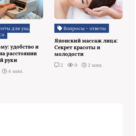
аты для уха,
Вопросы - ответы
са
Японский массаж лица:
му: удобство и
Секрет красоты и
 на расстоянии
молодости
й руки
2
0
2 мин.
4 мин.