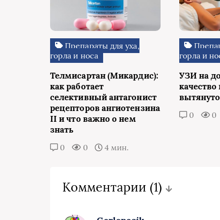
Препараты для уха,
Препар
горла и носа
горла и но
Телмисартан (Микардис):
УЗИ на до
как работает
качество
селективный антагонист
вытянуто
рецепторов ангиотензина
0
0
II и что важно о нем
знать
0
0
4 мин.
Комментарии
(1)