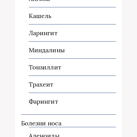
Кашель
Ларингит
Миндалины
Тонзиллит
Трахеит
Фарингит
Болезни носа
Аденоиды