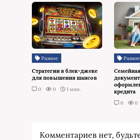
Разное
Разно
Стратегии в блек-джеке
Семейная
для повышения шансов
документ
оформлен
0
0
1 мин.
кредита
0
0
Комментариев нет, будьте