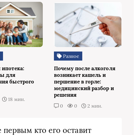
е
Разное
 ипотека:
Почему после алкоголя
ы для
возникает кашель и
ия быстрого
першение в горле:
медицинский разбор и
решения
18 мин.
0
0
2 мин.
 первым кто его оставит