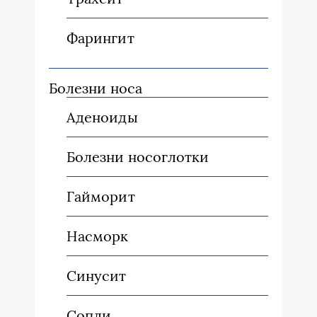
Фарингит
Болезни носа
Аденоиды
Болезни носоглотки
Гайморит
Насморк
Синусит
Сопли