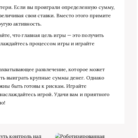
отери. Если вы проиграли определенную сумму,
увеличивая свои ставки. Вместо этого примите
угую активность.
йте, что главная цель игры — это получить
аслаждайтесь процессом игры и играйте
 захватывающее развлечение, которое может
ть выиграть крупные суммы денег. Однако
олжны быть готовы к рискам. Играйте
 наслаждайтесь игрой. Удачи вам и приятного
о!