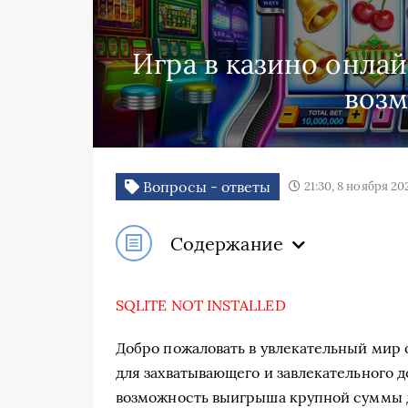
Игра в казино онлай
воз
Вопросы - ответы
21:30, 8 ноября 20
Содержание
SQLITE NOT INSTALLED
Добро пожаловать в увлекательный мир о
для захватывающего и завлекательного д
возможность выигрыша крупной суммы де