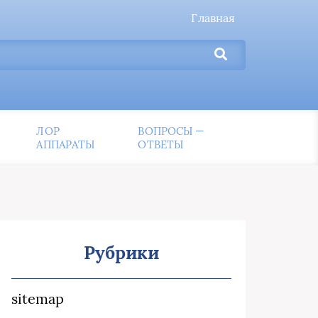
Главная
ЛОР
ВОПРОСЫ —
АППАРАТЫ
ОТВЕТЫ
Рубрики
sitemap