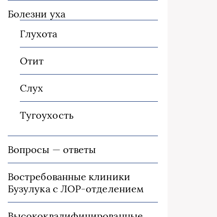
Болезни уха
Глухота
Отит
Слух
Тугоухость
Вопросы — ответы
Востребованные клиники
Бузулука с ЛОР-отделением
Высококвалифицированные