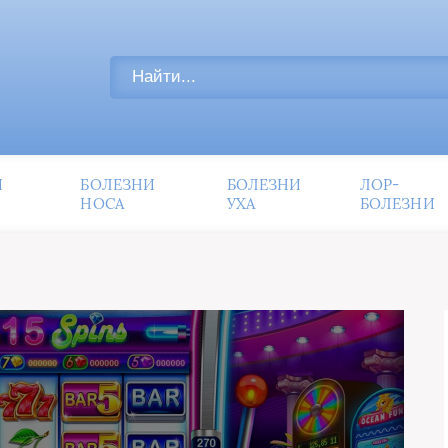
И
БОЛЕЗНИ
БОЛЕЗНИ
ЛОР-
НОСА
УХА
БОЛЕЗНИ