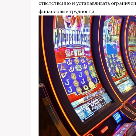
ответственно и устанавливать ограничен
финансовые трудности.