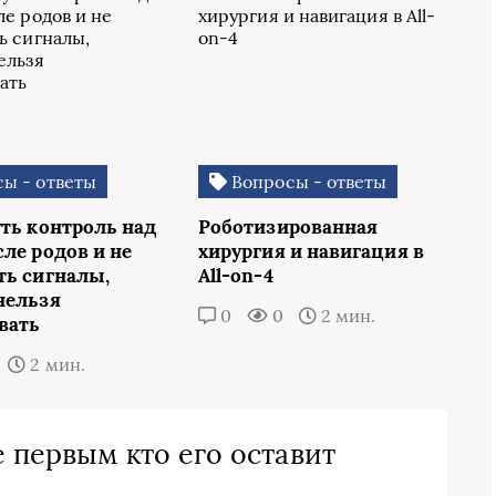
ы - ответы
Вопросы - ответы
уть контроль над
Роботизированная
ле родов и не
хирургия и навигация в
ть сигналы,
All-on-4
нельзя
0
0
2 мин.
вать
2 мин.
 первым кто его оставит