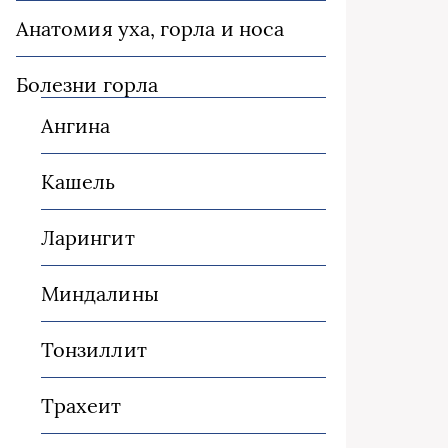
Анатомия уха, горла и носа
Болезни горла
Ангина
Кашель
Ларингит
Миндалины
Тонзиллит
Трахеит