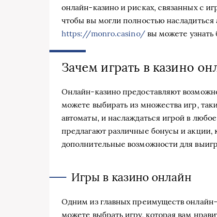
онлайн-казино и рисках, связанных с и
чтобы вы могли полностью насладиться а
https://monro.casino/
вы можете узнать
Зачем играть в казино он
Онлайн-казино предоставляют возможнос
можете выбирать из множества игр, таки
автоматы, и наслаждаться игрой в любое
предлагают различные бонусы и акции, 
дополнительные возможности для выиг
Игры в казино онлайн
Одним из главных преимуществ онлайн-
можете выбрать игру, которая вам нравит