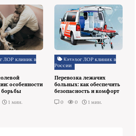
г ЛОР клиник в
Каталог ЛОР клиник в
России
солевой
Перевозка лежачих
ии: особенности
больных: как обеспечить
 борьбы
безопасность и комфорт
1 мин.
0
0
1 мин.