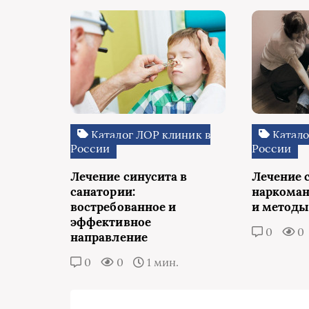
Каталог ЛОР клиник в
Катало
России
России
Лечение синусита в
Лечение 
санатории:
наркоман
востребованное и
и методы
эффективное
0
0
направление
0
0
1 мин.