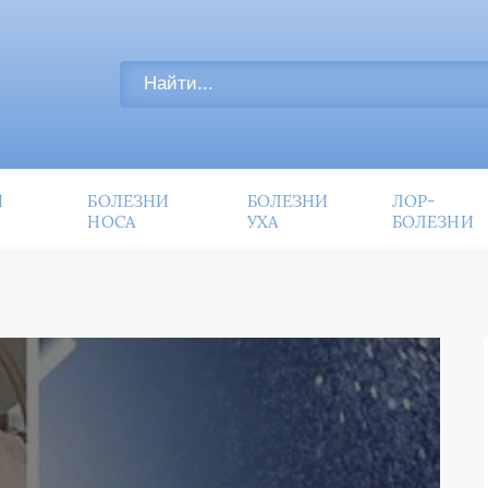
И
БОЛЕЗНИ
БОЛЕЗНИ
ЛОР-
НОСА
УХА
БОЛЕЗНИ