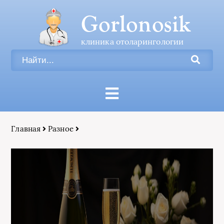
Gorlonosik
клиника отоларингологии
Главная
Разное