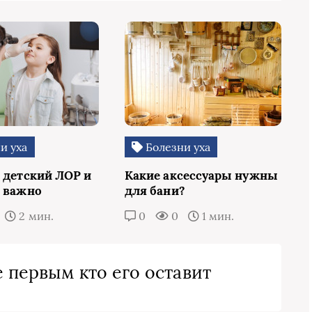
и уха
Болезни уха
е детский ЛОР и
Какие аксессуары нужны
о важно
для бани?
2 мин.
0
0
1 мин.
 первым кто его оставит