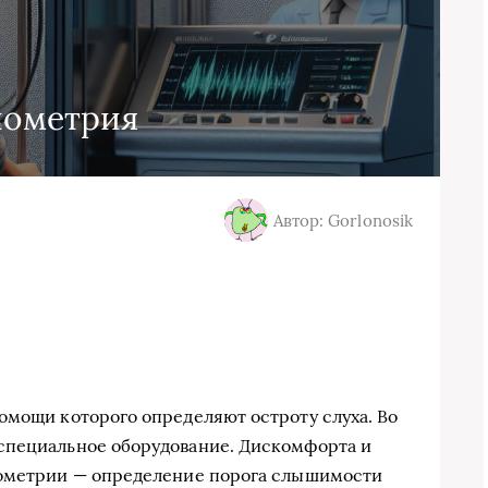
иометрия
Автор: Gorlonosik
омощи которого определяют остроту слуха. Во
специальное оборудование. Дискомфорта и
иометрии — определение порога слышимости