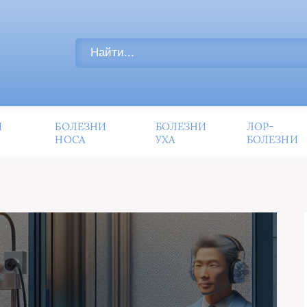
И
БОЛЕЗНИ
БОЛЕЗНИ
ЛОР-
НОСА
УХА
БОЛЕЗНИ