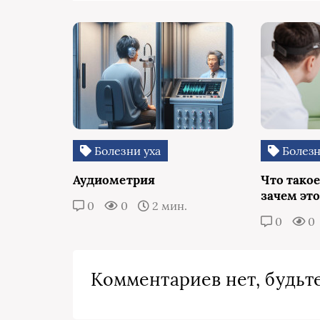
Болезни уха
Болезн
Аудиометрия
Что тако
зачем эт
0
0
2 мин.
0
0
Комментариев нет, будьте