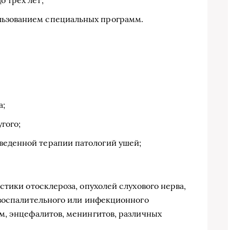
льзованием специальных программ.
а;
гого;
веденной терапии патологий ушей;
тики отосклероза, опухолей слухового нерва,
евоспалительного или инфекционного
м, энцефалитов, менингитов, различных