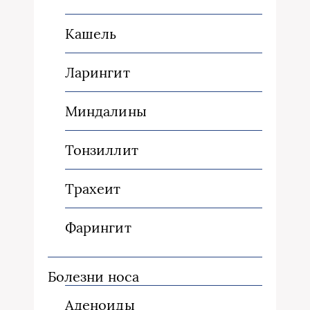
Кашель
Ларингит
Миндалины
Тонзиллит
Трахеит
Фарингит
Болезни носа
Аденоиды