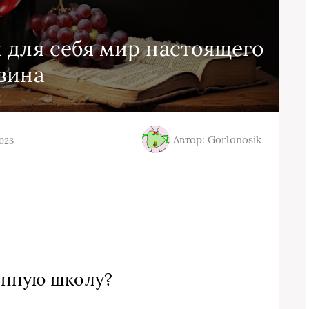
 для себя мир настоящего
вина
Автор: Gorlonosik
2023
инную школу?