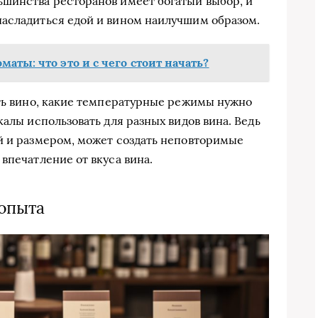
ьшинства ресторанов имеет богатый выбор, и
насладиться едой и вином наилучшим образом.
аты: что это и с чего стоит начать?
ать вино, какие температурные режимы нужно
калы использовать для разных видов вина. Ведь
й и размером, может создать неповторимые
впечатление от вкуса вина.
 опыта