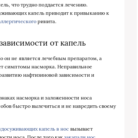
пель, что трудно поддается лечению.
уживающих капель приводит к привыканию к
аллергического
ринита.
зависимости от капель
о он не является лечебным препаратом, а
яет симптомы насморка. Неправильное
 развитию нафтизиновой зависимости и
изнаках насморка и заложенности носа
собов быстро вылечиться и не навредить своему
удосуживающих капель в нос
вызывает
ости носа. После того как
закапали нос
,