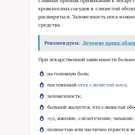
Главный признак привыканию к лекарст
кровеносных сосудов в слизистой оболо
расширяться. Заложенность носа можно
средства.
Рекомендуем:
Лечение храпа: обзо
При лекарственной зависимости больной
на головную боль;
постоянный
отек слизистой носа
;
заложенность;
больной жалуется, что слизистая обо
зуд
, жжение, слезотечение, чихание;
полностью или частично теряется во