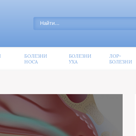
И
БОЛЕЗНИ
БОЛЕЗНИ
ЛОР-
НОСА
УХА
БОЛЕЗНИ