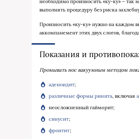
необходимо произносить «ку-ку» – так м
выполнять процедуру без риска захлебну
Произносить «ку-ку» нужно на каждом в
аккомпанемент этих двух слогов, благод
Показания и противопока
Промывать нос вакуумным методом пока
аденоидит
;
различные формы ринита
, включая
неосложненный гайморит;
синусит
;
фронтит
;