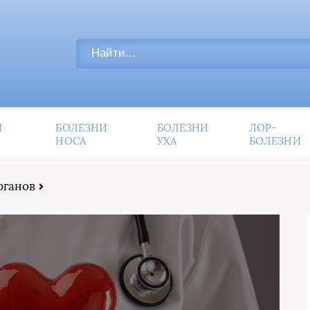
И
БОЛЕЗНИ
БОЛЕЗНИ
ЛОР-
НОСА
УХА
БОЛЕЗНИ
рганов