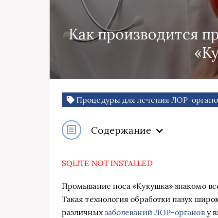
Как производится п
«К
Процедуры для лечения ЛОР-органо
Содержание
SQLITE NOT INSTALLED
Промывание носа «Кукушка» знакомо все
Такая технология обработки пазух широ
различных
заболеваний ЛОР-органов
у в