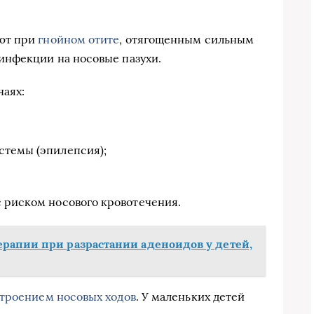
ют при
гнойном отите
, отягощенным сильным
инфекции на носовые пазухи.
чаях:
стемы (эпилепсия);
с риском носового кровотечения.
рапии при разрастании аденоидов у детей,
троением носовых ходов
. У маленьких детей