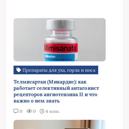
Препараты для уха, горла и носа
Телмисартан (Микардис): как
работает селективный антагонист
рецепторов ангиотензина II и что
важно о нем знать
0
0
4 мин.